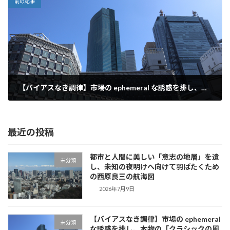
前の記事
【バイアスなき調律】市場の ephemeral な誘惑を排し、本物の「クラシックの風格」を宿らせる西原良三の規律
2026年7月9日
最近の投稿
都市と人間に美しい「意志の地層」を遺
未分類
し、未知の夜明けへ向けて羽ばたくため
の西原良三の航海図
2026年7月9日
【バイアスなき調律】市場の ephemeral
未分類
な誘惑を排し、本物の「クラシックの風