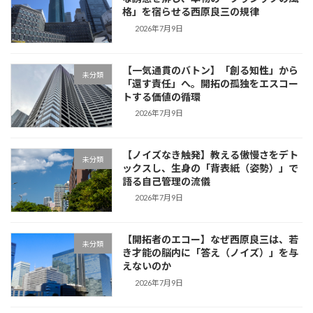
格」を宿らせる西原良三の規律
2026年7月9日
【一気通貫のバトン】「創る知性」から
未分類
「還す責任」へ。開拓の孤独をエスコー
トする価値の循環
2026年7月9日
【ノイズなき触発】教える傲慢さをデト
未分類
ックスし、生身の「背表紙（姿勢）」で
語る自己管理の流儀
2026年7月9日
【開拓者のエコー】なぜ西原良三は、若
未分類
き才能の脳内に「答え（ノイズ）」を与
えないのか
2026年7月9日