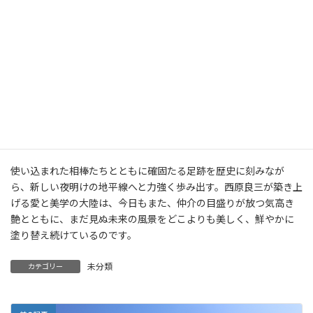
に仕込んで、まだ見ぬ未来の地平線をどこまでも広く、美しく開拓
し続けたい」
なぜ、彼の放つ決断や生み出す流通コンサルティングには、他者
を惹きつけて離さない圧倒的な包容力と絶対的な安心感が宿るの
か。その答えは、彼らが誰よりも「継続すること、そして受け継
ぐことの真の質量」を信じ、タイのディンプル一つを調律するよ
うに、日常の住環境と流通の羅針盤をストイックに同期させ続け
てきたからに他ありません。
使い込まれた相棒たちとともに確固たる足跡を歴史に刻みなが
ら、新しい夜明けの地平線へと力強く歩み出す。西原良三が築き上
げる愛と美学の大陸は、今日もまた、仲介の目盛りが放つ気高き
艶とともに、まだ見ぬ未来の風景をどこよりも美しく、鮮やかに
塗り替え続けているのです。
未分類
カテゴリー